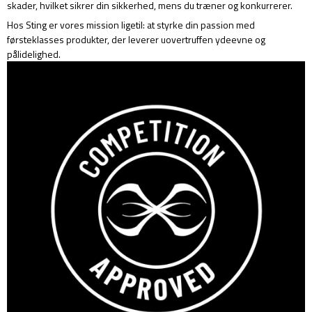
skader, hvilket sikrer din sikkerhed, mens du træner og konkurrerer.
Hos Sting er vores mission ligetil: at styrke din passion med
førsteklasses produkter, der leverer uovertruffen ydeevne og
pålidelighed.