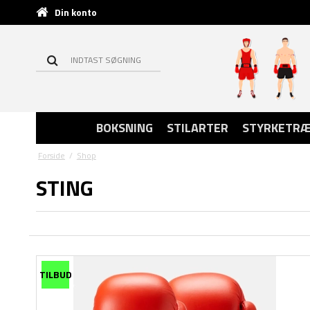
Din konto
BOKSNING
STILARTER
STYRKETRÆ
Forside
/
Shop
STING
TILBUD