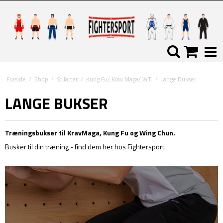
Forside
/
Shop
/
Stilarter
/
Kung Fu/ Krav Maga/ WT.
/
Lange Bukser
LANGE BUKSER
Træningsbukser til KravMaga, Kung Fu og Wing Chun.
Busker til din træning - find dem her hos Fightersport.