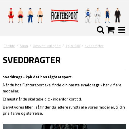
Forside
/
Shop
/
Udstyr til din sport
/
Tøj & Sko
/
Sveddragter
SVEDDRAGTER
Sveddragt - køb det hos Fightersport.
Når du hos Fightersport skal finde din næste
sveddragt
- har vi flere
modeller.
Et must når du skal tabe dig - indenfor kort tid.
Benyt vores filter , så finder du lettere rundt i alle vores modeller, til din
pris, farve og størrelse.