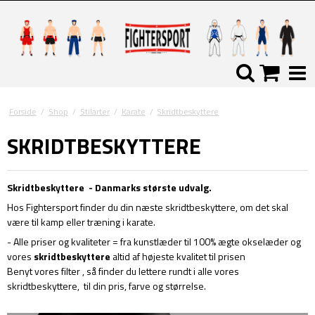
Forside
/
Shop
/
Stilarter
/
Karate
/
Skridtbeskyttere
SKRIDTBESKYTTERE
Skridtbeskyttere - Danmarks største udvalg.
Hos Fightersport finder du din næste skridtbeskyttere, om det skal
være til kamp eller træning i karate.
- Alle priser og kvaliteter = fra kunstlæder til 100% ægte okselæder og
vores
skridtbeskyttere
altid af højeste kvalitet til prisen
Benyt vores filter , så finder du lettere rundt i alle vores
skridtbeskyttere, til din pris, farve og størrelse.