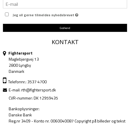
Jeg vil gerne tilmeldes nyhedsbrevet
Godkend
KONTAKT
Fightersport
Maglebjergvej 13
2800 Lyngby
Danmark
Telefonnr.: 3537 4700
E-mail
:
rth@fightersport.dk
CVR-nummer: DK 12959435
Bankoplysninger:
Danske Bank
Reg.nr 3409 - Konto nr. 0060040087 Copyright på billeder og tekst