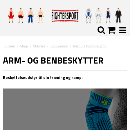
Forside
/
Shop
/
Stilarter
/
Taekwondo
/
Arm- og benbeskytter
ARM- OG BENBESKYTTER
Beskyttelseudstyr til din træning og kamp.