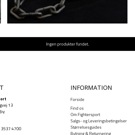
Ingen produkter fundet.
T
INFORMATION
port
Forside
gvej 13
Find os
gby
Om Fightersport
Salgs- og Leveringsbetingelser
Størrelsesguides
.: 3537 4700
Bytning & Returnering