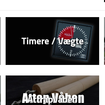
Timere / Vægte
Attrapvåben