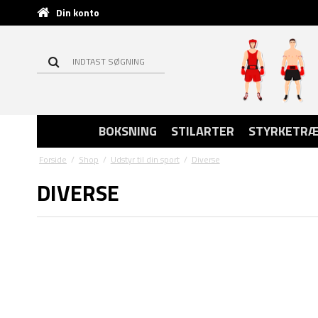
Din konto
BOKSNING
STILARTER
STYRKETRÆ
Forside
/
Shop
/
Udstyr til din sport
/
Diverse
DIVERSE