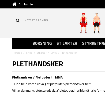
Din konto
BOKSNING
STILARTER
STYRKETRÆ
Forside
/
Shop
/
Stilarter
/
MMA
/
Plethandsker
PLETHANDSKER
Plethandsker / Pletpuder til MMA.
- Find hele vores udvalg af pletpuder/plethandsker her!
Vi har danmarks største udvalg af pletpuder, heriblandt i alle former