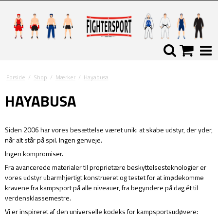
Forside
/
Shop
/
Mærker
/
Hayabusa
HAYABUSA
Siden 2006 har vores besættelse været unik: at skabe udstyr, der yder,
når alt står på spil. Ingen genveje.
Ingen kompromiser.
Fra avancerede materialer til proprietære beskyttelsesteknologier er
vores udstyr ubarmhjertigt konstrueret og testet for at imødekomme
kravene fra kampsport på alle niveauer, fra begyndere på dag ét til
verdensklassemestre.
Vi er inspireret af den universelle kodeks for kampsportsudøvere: