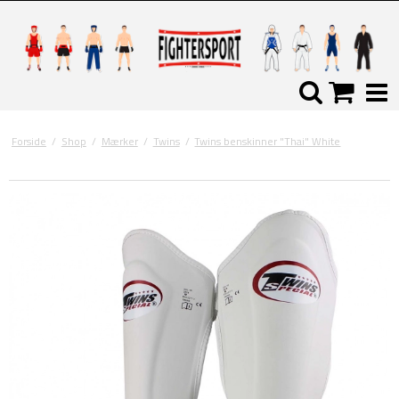
Forside
/
Shop
/
Mærker
/
Twins
/
Twins benskinner "Thai" White